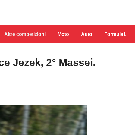
Altre competizioni
Moto
Auto
Formula1
e Jezek, 2° Massei.