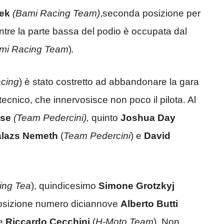
ek
(Bami Racing Team)
,seconda posizione per
ntre la parte bassa del podio è occupata dal
mi Racing Team
)
.
cing
) è stato costretto ad abbandonare la gara
tecnico, che innervosisce non poco il pilota. Al
se
(Team Pedercini),
quinto
Joshua Day
lazs Nemeth
(
Team Pedercini
) e
David
ing Tea
), quindicesimo
Simone Grotzkyj
 posizione numero diciannove
Alberto Butti
ue
Riccardo Cecchini
(
H-Moto Team
). Non