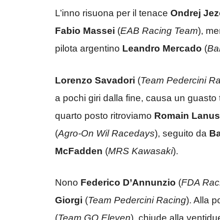
L’inno risuona per il tenace
Ondrej Jez
Fabio Massei
(
EAB Racing Team
), me
pilota argentino
Leandro Mercado
(
Ba
Lorenzo Savadori
(
Team Pedercini Ra
a pochi giri dalla fine, causa un guasto 
quarto posto ritroviamo
Romain Lanus
(
Agro-On Wil Racedays
), seguito da
Ba
McFadden
(
MRS Kawasaki
).
Nono
Federico D’Annunzio
(
FDA Rac
Giorgi
(
Team Pedercini Racing
). Alla
(
Team GO Eleven
), chiude alla ventid