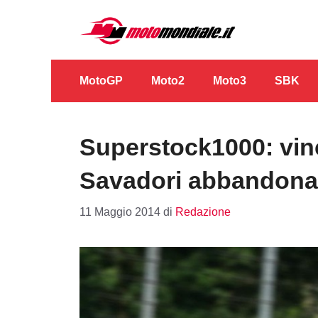
Vai
al
contenuto
MotoGP
Moto2
Moto3
SBK
Superstock1000: vinc
Savadori abbandona
11 Maggio 2014
di
Redazione