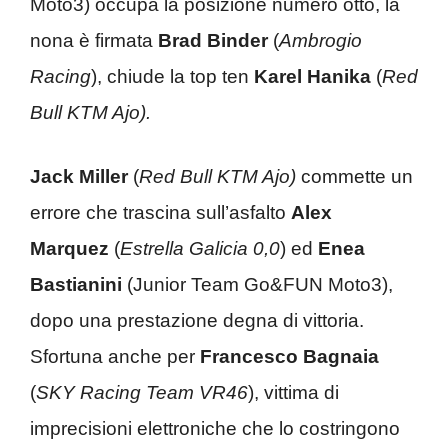
Moto3) occupa la posizione numero otto, la
nona è firmata
Brad Binder
(
Ambrogio
Racing
), chiude la top ten
Karel Hanika
(
Red
Bull KTM Ajo).
Jack Miller
(
Red Bull KTM Ajo)
commette un
errore che trascina sull’asfalto
Alex
Marquez
(
Estrella Galicia 0,0
) ed
Enea
Bastianini
(Junior Team Go&FUN Moto3),
dopo una prestazione degna di vittoria.
Sfortuna anche per
Francesco Bagnaia
(
SKY Racing Team VR46
), vittima di
imprecisioni elettroniche che lo costringono