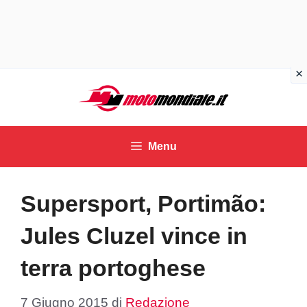
Vai
al
contenuto
Menu
Supersport, Portimão:
Jules Cluzel vince in
terra portoghese
7 Giugno 2015
di
Redazione