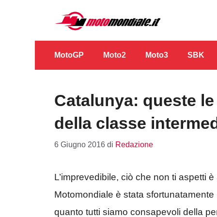
Vai
al
contenuto
MotoGP
Moto2
Moto3
SBK
Catalunya: queste le 
della classe interme
6 Giugno 2016
di
Redazione
L’imprevedibile, ciò che non ti aspetti 
Motomondiale è stata sfortunatamente pr
quanto tutti siamo consapevoli della pe