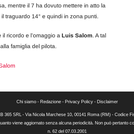
mentre il 7 ha dovuto mettere in atto la
 il traguardo 14° e quindi in zona punti.
il ricordo e l’omaggio a
Luis Salom
. A tal
lla famiglia del pilota.
Chi siamo
-
Redazione
-
Privacy Policy
-
Disclaimer
WEB 365 SRL - Via Nicola Marchese 10, 00141 Roma (RM) - Codice Fis
quanto viene aggiornato senza alcuna periodicità. Non può pertanto con
n. 62 del 07.03.2001