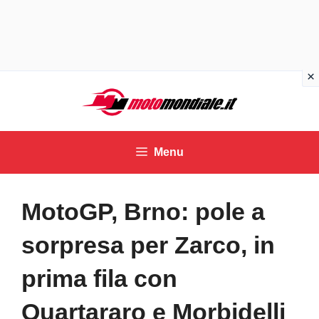
Vai
al
contenuto
Menu
MotoGP, Brno: pole a
sorpresa per Zarco, in
prima fila con
Quartararo e Morbidelli