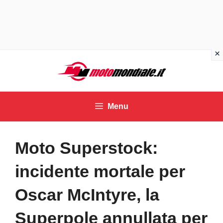
Vai
al
contenuto
Menu
Moto Superstock:
incidente mortale per
Oscar McIntyre, la
Superpole annullata per