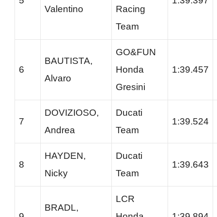
5
1:39.397
Valentino
Racing
Team
GO&FUN
BAUTISTA,
6
Honda
1:39.457
Alvaro
Gresini
DOVIZIOSO,
Ducati
7
1:39.524
Andrea
Team
HAYDEN,
Ducati
8
1:39.643
Nicky
Team
LCR
BRADL,
9
Honda
1:39.894