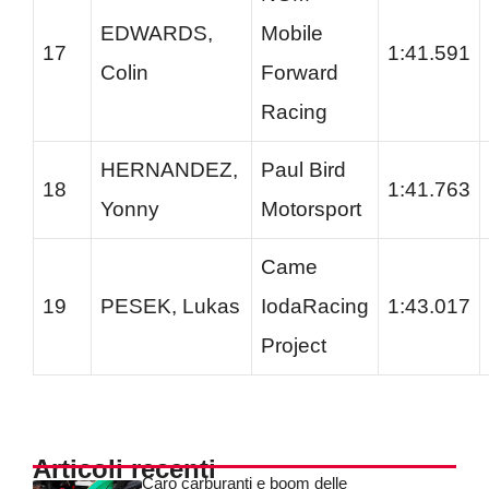
EDWARDS,
Mobile
17
1:41.591
Colin
Forward
Racing
HERNANDEZ,
Paul Bird
18
1:41.763
Yonny
Motorsport
Came
19
PESEK, Lukas
IodaRacing
1:43.017
Project
Articoli recenti
Caro carburanti e boom delle