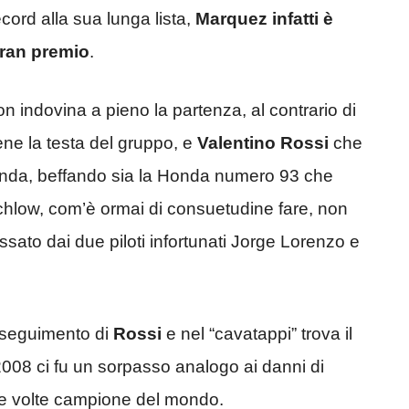
cord alla sua lunga lista,
Marquez infatti è
gran premio
.
non indovina a pieno la partenza, al contrario di
ene la testa del gruppo, e
Valentino Rossi
che
econda, beffando sia la Honda numero 93 che
tchlow, com’è ormai di consuetudine fare, non
ssato dai due piloti infortunati Jorge Lorenzo e
’inseguimento di
Rossi
e nel “cavatappi” trova il
2008 ci fu un sorpasso analogo ai danni di
e volte campione del mondo.