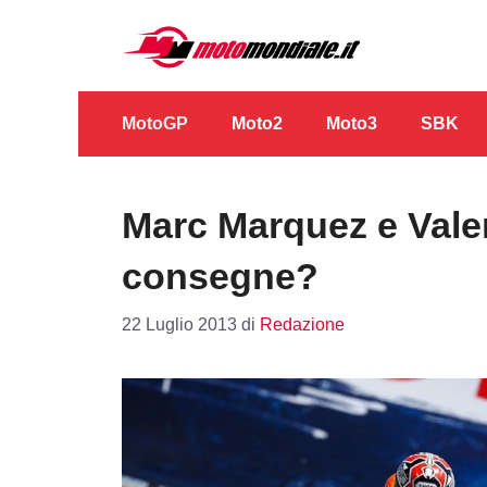
Vai
al
contenuto
MotoGP
Moto2
Moto3
SBK
Marc Marquez e Vale
consegne?
22 Luglio 2013
di
Redazione