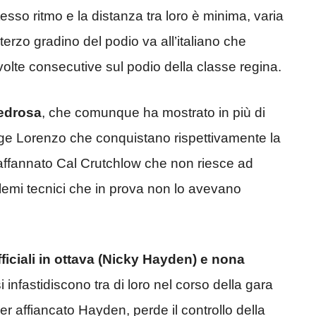
sso ritmo e la distanza tra loro è minima, varia
il terzo gradino del podio va all’italiano che
e volte consecutive sul podio della classe regina.
Pedrosa
, che comunque ha mostrato in più di
rge Lorenzo che conquistano rispettivamente la
n affannato Cal Crutchlow che non riesce ad
emi tecnici che in prova non lo avevano
fficiali in ottava (Nicky Hayden) e nona
si infastidiscono tra di loro nel corso della gara
er affiancato Hayden, perde il controllo della