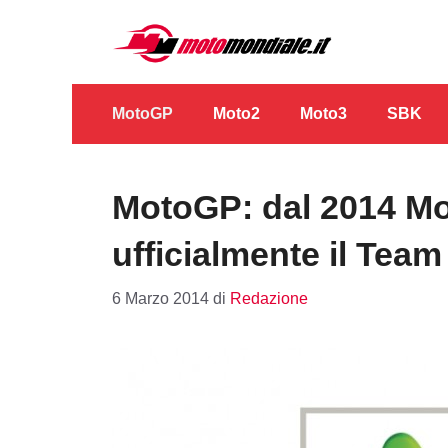
Vai
al
contenuto
MotoGP
Moto2
Moto3
SBK
MotoGP: dal 2014 Mo
ufficialmente il Tea
6 Marzo 2014
di
Redazione