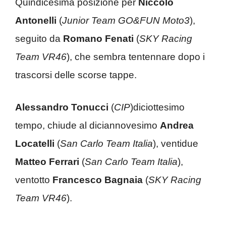
Quindicesima posizione per
Niccolò
Antonelli
(
Junior Team GO&FUN Moto3
),
seguito da
Romano Fenati
(
SKY Racing
Team VR46
), che sembra tentennare dopo i
trascorsi delle scorse tappe.
Alessandro Tonucci
(
CIP
)diciottesimo
tempo, chiude al diciannovesimo
Andrea
Locatelli
(
San Carlo Team Italia
), ventidue
Matteo Ferrari
(
San Carlo Team Italia
),
ventotto
Francesco Bagnaia
(
SKY Racing
Team VR46
).