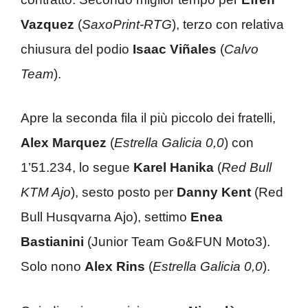
Vazquez
(
SaxoPrint-RTG
), terzo con relativa
chiusura del podio
Isaac Viñales
(
Calvo
Team
).
Apre la seconda fila il più piccolo dei fratelli,
Alex Marquez
(
Estrella Galicia 0,0
) con
1’51.234, lo segue
Karel Hanika
(
Red Bull
KTM Ajo
), sesto posto per
Danny Kent
(Red
Bull Husqvarna Ajo), settimo
Enea
Bastianini
(Junior Team Go&FUN Moto3).
Solo nono
Alex Rins
(
Estrella Galicia 0,0
).