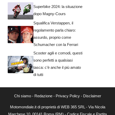
Superbike 2024: la situazione
dopo Magny-Cours
Squalifica Verstappen, il
regolamento parla chiaro:
assurdo, proprio come
Schumacher con la Ferrari
Scooter agili e comodi, questi
sono perfetti a qualsiasi
tasca: c’è anche il più amato
di tutti
Chi siamo
-
Redazione
-
Privacy Policy
-
Disclaimer
Motomondiale.it di proprietà di WEB 365 SRL - Via Nicola
Marchese 10, 00141 Roma (RM) - Codice Fiscale e Partita