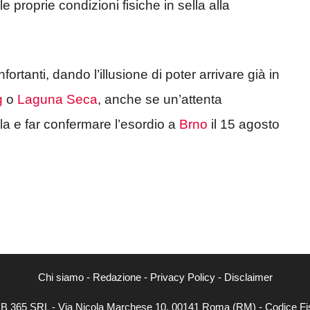
 proprie condizioni fisiche in sella alla
ortanti, dando l’illusione di poter arrivare già in
g
o
Laguna Seca
, anche se un’attenta
la e far confermare l’esordio a
Brno
il 15 agosto
Chi siamo
-
Redazione
-
Privacy Policy
-
Disclaimer
WEB 365 SRL - Via Nicola Marchese 10, 00141 Roma (RM) - Codice Fis