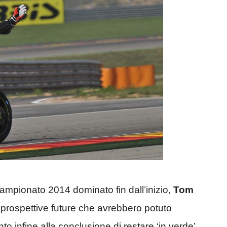
campionato 2014 dominato fin dall’inizio,
Tom
i prospettive future che avrebbero potuto
unto infine alla conclusione di restare ‘in verde’