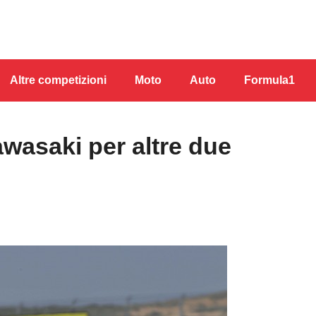
Altre competizioni
Moto
Auto
Formula1
asaki per altre due