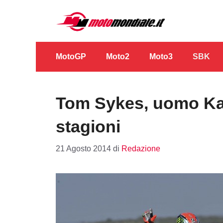
Vai
al
contenuto
MotoGP
Moto2
Moto3
SBK
Tom Sykes, uomo Kaw
stagioni
21 Agosto 2014
di
Redazione