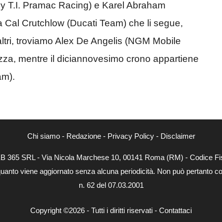
y T.I. Pramac Racing) e Karel Abraham
 Cal Crutchlow (Ducati Team) che li segue,
 altri, troviamo Alex De Angelis (NGM Mobile
zza, mentre il diciannovesimo crono appartiene
am).
Chi siamo
-
Redazione
-
Privacy Policy
-
Disclaimer
WEB 365 SRL - Via Nicola Marchese 10, 00141 Roma (RM) - Codice Fis
quanto viene aggiornato senza alcuna periodicità. Non può pertanto con
n. 62 del 07.03.2001
Copyright ©2026 - Tutti i diritti riservati -
Contattaci