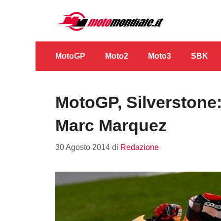
Vai
al
contenuto
MotoGP
Moto2
Moto3
SBK
MotoGP, Silverstone:
Marc Marquez
30 Agosto 2014
di
Redazione