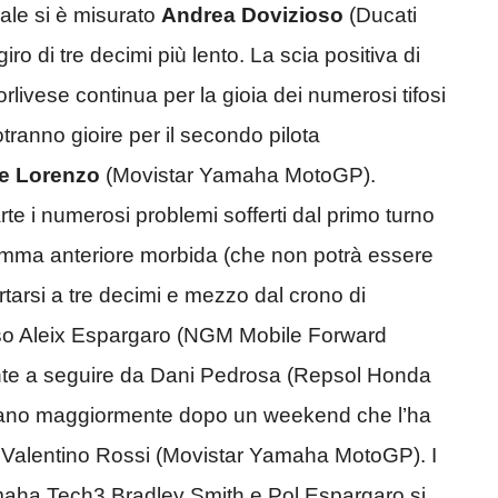
uale si è misurato
Andrea Dovizioso
(Ducati
ro di tre decimi più lento. La scia positiva di
orlivese continua per la gioia dei numerosi tifosi
otranno gioire per il secondo pilota
e Lorenzo
(Movistar Yamaha MotoGP).
e i numerosi problemi sofferti dal primo turno
gomma anteriore morbida (che non potrà essere
portarsi a tre decimi e mezzo dal crono di
poso Aleix Espargaro (NGM Mobile Forward
e a seguire da Dani Pedrosa (Repsol Honda
ntano maggiormente dopo un weekend che l’ha
, e Valentino Rossi (Movistar Yamaha MotoGP). I
aha Tech3 Bradley Smith e Pol Espargaro si