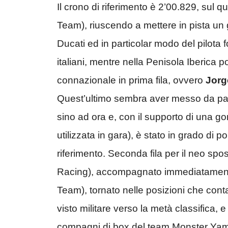
Il crono di riferimento è 2’00.829, sul q
Team), riuscendo a mettere in pista un gi
Ducati ed in particolar modo del pilota f
italiani, mentre nella Penisola Iberica p
connazionale in prima fila, ovvero
Jorg
Quest’ultimo sembra aver messo da part
sino ad ora e, con il supporto di una 
utilizzata in gara), è stato in grado di 
riferimento. Seconda fila per il neo s
Racing), accompagnato immediatament
Team), tornato nelle posizioni che co
visto militare verso la metà classifica
compagni di box del team Monster Yam