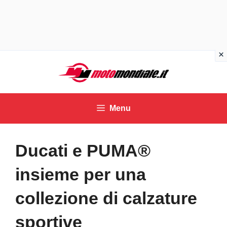
Vai
al
contenuto
Menu
Ducati e PUMA®
insieme per una
collezione di calzature
sportive