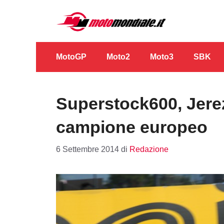
Vai
al
contenuto
MotoGP
Moto2
Moto3
SBK
Superstock600, Jere
campione europeo
6 Settembre 2014
di
Redazione