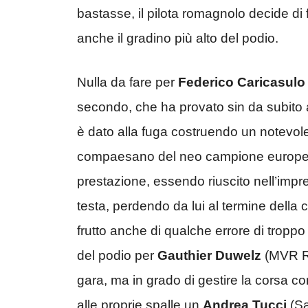
bastasse, il pilota romagnolo decide di f
anche il gradino più alto del podio.
Nulla da fare per
Federico Caricasulo
secondo, che ha provato sin da subito a s
è dato alla fuga costruendo un notevole 
compaesano del neo campione europeo p
prestazione, essendo riuscito nell’impres
testa, perdendo da lui al termine della
frutto anche di qualche errore di tropp
del podio per
Gauthier Duwelz
(MVR Ra
gara, ma in grado di gestire la corsa con
alle proprie spalle un
Andrea Tucci
(Sa