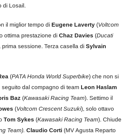
 di Losail.
 il miglior tempo di
Eugene Laverty
(
Voltcom
nto ottima prestazione di
Chaz Davies
(
Ducati
lla prima sessione. Terza casella di
Sylvain
Rea
(
PATA Honda World Superbike
) che non si
o, seguito dal compagno di team
Leon Haslam
oris Baz
(
Kawasaki Racing Team
). Settimo il
Lowes
(
Voltcom Crescent Suzuki
), solo ottavo
no
Tom Sykes
(
Kawasaki Racing Team
). Chiude
ing Team).
Claudio Corti
(MV Agusta Reparto