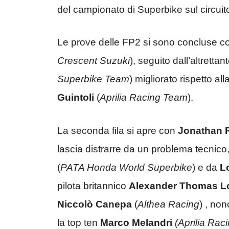
del campionato di Superbike sul circuito
Le prove delle FP2 si sono concluse con
Crescent Suzuki
), seguito dall’altretta
Superbike Team
) migliorato rispetto a
Guintoli
(
Aprilia Racing Team
).
La seconda fila si apre con
Jonathan 
lascia distrarre da un problema tecnic
(
PATA Honda World Superbike
) e da
L
pilota britannico
Alexander Thomas 
Niccolò Canepa
(
Althea Racing
) , no
la top ten
Marco Melandri
(Aprilia Rac