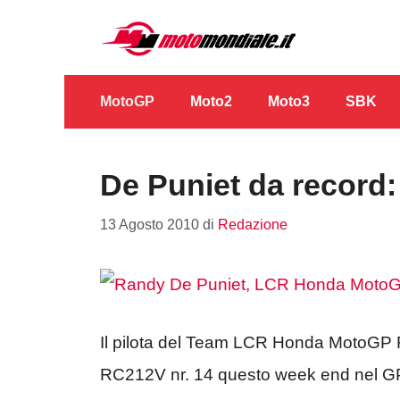
Vai
al
contenuto
MotoGP
Moto2
Moto3
SBK
De Puniet da record: 
13 Agosto 2010
di
Redazione
Il pilota del Team LCR Honda MotoGP R
RC212V nr. 14 questo week end nel G