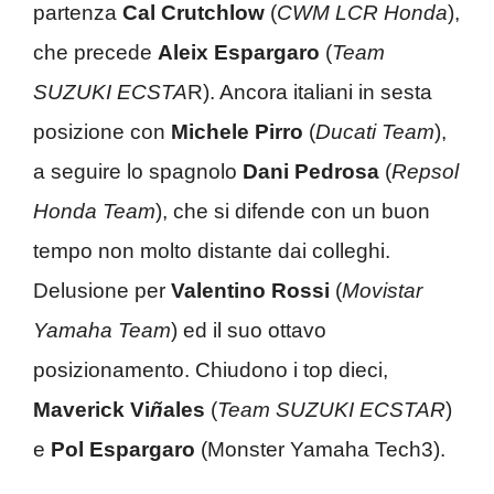
partenza
Cal Crutchlow
(
CWM LCR Honda
),
che precede
Aleix Espargaro
(
Team
SUZUKI ECSTA
R). Ancora italiani in sesta
posizione con
Michele Pirro
(
Ducati Team
),
a seguire lo spagnolo
Dani Pedrosa
(
Repsol
Honda Team
), che si difende con un buon
tempo non molto distante dai colleghi.
Delusione per
Valentino Rossi
(
Movistar
Yamaha Team
) ed il suo ottavo
posizionamento. Chiudono i top dieci,
Maverick Vi
ñ
ales
(
Team SUZUKI ECSTAR
)
e
Pol Espargaro
(Monster Yamaha Tech3).