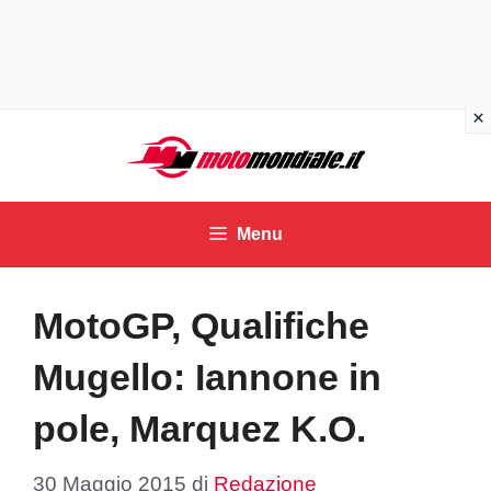
Vai
al
contenuto
Menu
MotoGP, Qualifiche
Mugello: Iannone in
pole, Marquez K.O.
30 Maggio 2015
di
Redazione