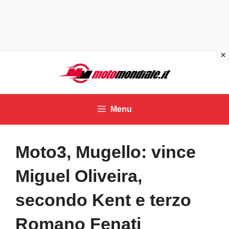
Vai
al
contenuto
Menu
Moto3, Mugello: vince
Miguel Oliveira,
secondo Kent e terzo
Romano Fenati