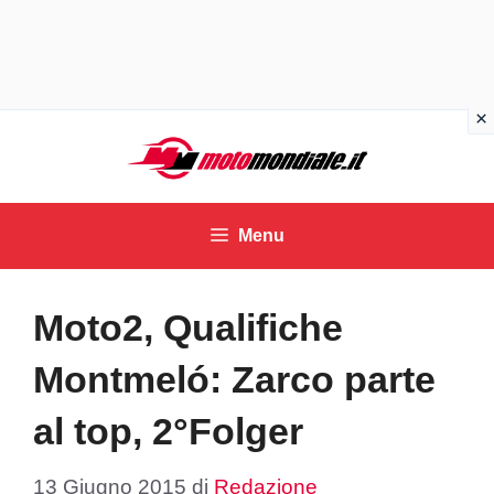
Vai
al
contenuto
Menu
Moto2, Qualifiche
Montmeló: Zarco parte
al top, 2°Folger
13 Giugno 2015
di
Redazione