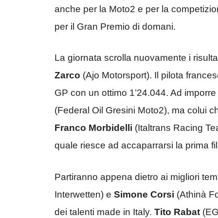
anche per la Moto2 e per la competizion
per il Gran Premio di domani.
La giornata scrolla nuovamente i risultat
Zarco
(Ajo Motorsport). Il pilota frances
GP con un ottimo 1’24.044. Ad imporre
(Federal Oil Gresini Moto2), ma
colui ch
Franco Morbidelli
(Italtrans Racing
Tea
quale riesce ad accaparrarsi la prima fil
Partiranno appena dietro ai migliori tem
Interwetten) e
Simone Corsi
(
Athinà Fo
dei talenti made in Italy.
Tito Rabat
(EG