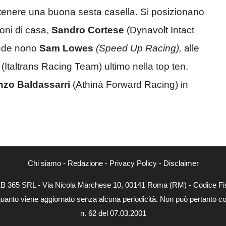
 ottenere una buona sesta casella. Si posizionano
roni di casa,
Sandro Cortese
(Dynavolt Intact
ude nono
Sam Lowes
(Speed Up Racing),
alle
(Italtrans Racing Team) ultimo nella top ten.
nzo Baldassarri
(Athinà Forward Racing) in
Chi siamo
-
Redazione
-
Privacy Policy
-
Disclaimer
WEB 365 SRL - Via Nicola Marchese 10, 00141 Roma (RM) - Codice Fis
quanto viene aggiornato senza alcuna periodicità. Non può pertanto con
n. 62 del 07.03.2001