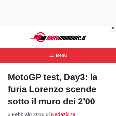
Vai
al
contenuto
Menu
MotoGP test, Day3: la
furia Lorenzo scende
sotto il muro dei 2’00
3 Febbraio 2016
di
Redazione