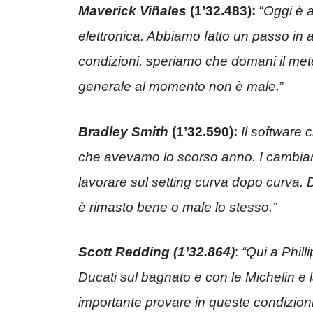
Maverick Viñales
(1’32.483):
“
Oggi è 
elettronica. Abbiamo fatto un passo in av
condizioni, speriamo che domani il me
generale al momento non è male.
”
Bradley Smith
(1’32.590):
Il software
che avevamo lo scorso anno. I cambiam
lavorare sul setting curva dopo curva. D
è rimasto bene o male lo stesso.”
Scott Redding (1’32.864)
:
“Qui a Phill
Ducati sul bagnato e con le Michelin e 
importante provare in queste condizioni