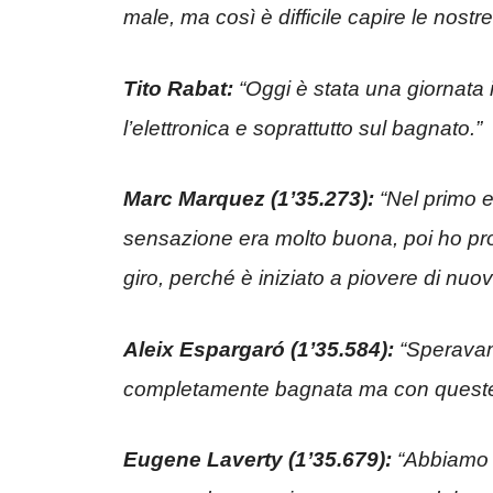
male, ma così è difficile capire le nostr
Tito Rabat:
“Oggi è stata una giornata
l’elettronica e soprattutto sul bagnato.”
Marc Marquez (1’35.273):
“Nel primo e
sensazione era molto buona, poi ho pro
giro, perché è iniziato a piovere di nuovo
Aleix Espargaró (1’35.584):
“Speravam
completamente bagnata ma con queste 
Eugene Laverty (1’35.679):
“Abbiamo g