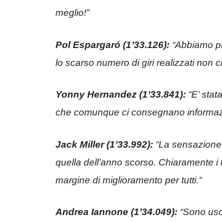
meglio!”
Pol Espargaró (1’33.126):
“Abbiamo pro
lo scarso numero di giri realizzati non c
Yonny Hernandez (1’33.841):
“E’ stata
che comunque ci consegnano informazio
Jack Miller (1’33.992):
“La sensazione 
quella dell’anno scorso. Chiaramente i 
margine di miglioramento per tutti.”
Andrea Iannone (1’34.049):
“Sono usci