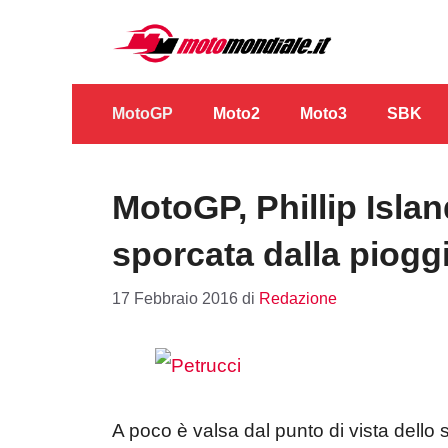
Vai
al
contenuto
MotoGP
Moto2
Moto3
SBK
MotoGP, Phillip Islan
sporcata dalla piogg
17 Febbraio 2016
di
Redazione
A poco è valsa dal punto di vista dello 