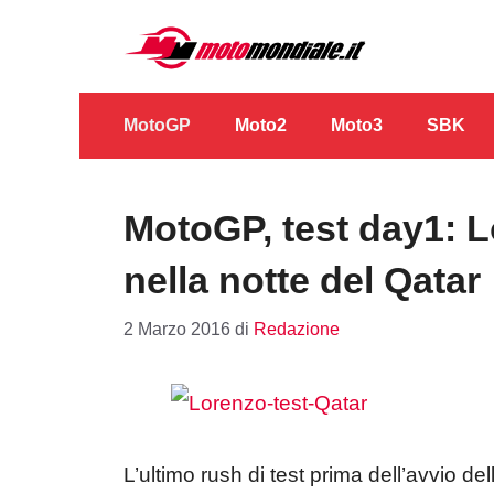
Vai
al
contenuto
MotoGP
Moto2
Moto3
SBK
MotoGP, test day1: Lo
nella notte del Qatar
2 Marzo 2016
di
Redazione
L’ultimo rush di test prima dell’avvio de