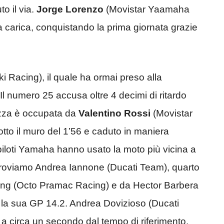
o il via.
Jorge Lorenzo
(Movistar Yaamaha
carica, conquistando la prima giornata grazie
i Racing), il quale ha ormai preso alla
l numero 25 accusa oltre 4 decimi di ritardo
iazza è occupata da
Valentino Rossi
(Movistar
to il muro del 1’56 e caduto in maniera
piloti Yamaha hanno usato la moto più vicina a
e troviamo Andrea Iannone (Ducati Team), quarto
edding (Octo Pramac Racing) e da Hector Barbera
n la sua GP 14.2. Andrea Dovizioso (Ducati
 a circa un secondo dal tempo di riferimento.