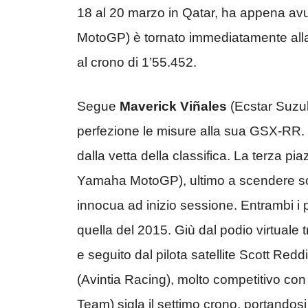
18 al 20 marzo in Qatar, ha appena avut
MotoGP) è tornato immediatamente alla 
al crono di 1’55.452.
Segue
Maverick Viñales
(Ecstar Suzuk
perfezione le misure alla sua GSX-RR. I
dalla vetta della classifica. La terza p
Yamaha MotoGP), ultimo a scendere sot
innocua ad inizio sessione. Entrambi i 
quella del 2015. Giù dal podio virtual
e seguito dal pilota satellite Scott R
(Avintia Racing), molto competitivo co
Team) sigla il settimo crono, portandosi