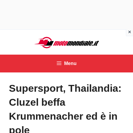
Vai
al
contenuto
Menu
Supersport, Thailandia:
Cluzel beffa
Krummenacher ed è in
pole