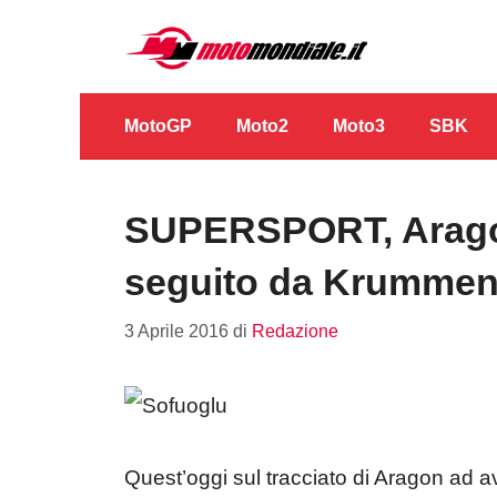
Vai
al
contenuto
MotoGP
Moto2
Moto3
SBK
SUPERSPORT, Arago
seguito da Krummena
3 Aprile 2016
di
Redazione
Quest’oggi sul tracciato di Aragon ad av