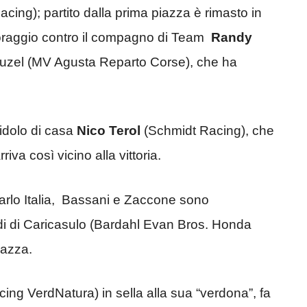
ing); partito dalla prima piazza è rimasto in
 coraggio contro il compagno di Team
Randy
Cluzel (MV Agusta Reparto Corse), che ha
’idolo di casa
Nico Terol
(Schmidt Racing), che
riva così vicino alla vittoria.
rlo Italia, Bassani e Zaccone sono
idi di Caricasulo (Bardahl Evan Bros. Honda
iazza.
cing VerdNatura) in sella alla sua “verdona”, fa