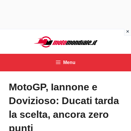
Vai
al
contenuto
Menu
MotoGP, Iannone e
Dovizioso: Ducati tarda
la scelta, ancora zero
punti