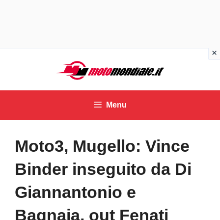
Vai
al
contenuto
Menu
Moto3, Mugello: Vince
Binder inseguito da Di
Giannantonio e
Bagnaia, out Fenati