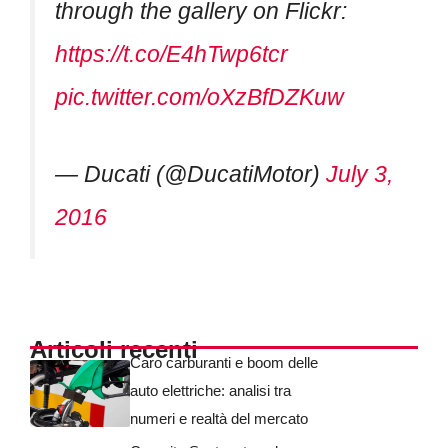
through the gallery on Flickr:
https://t.co/E4hTwp6tcr
pic.twitter.com/oXzBfDZKuw
— Ducati (@DucatiMotor)
July 3,
2016
Articoli recenti
Caro carburanti e boom delle
auto elettriche: analisi tra
numeri e realtà del mercato
Crescita Sostenuta nel