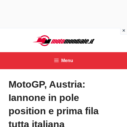
Vai
al
contenuto
Menu
MotoGP, Austria:
Iannone in pole
position e prima fila
tutta italiana