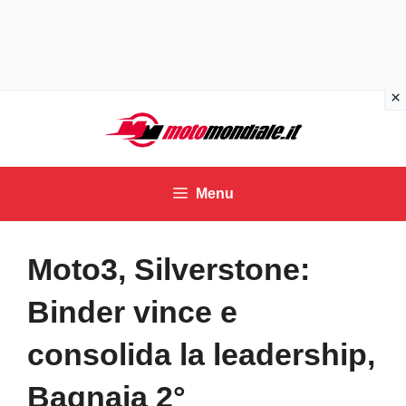
Vai
al
contenuto
Menu
Moto3, Silverstone:
Binder vince e
consolida la leadership,
Bagnaia 2°