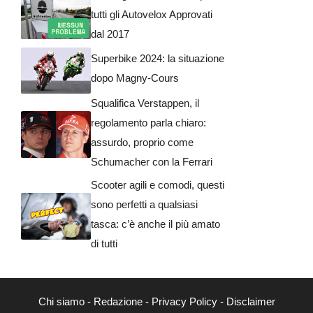
tutti gli Autovelox Approvati
dal 2017
Superbike 2024: la situazione
dopo Magny-Cours
Squalifica Verstappen, il
regolamento parla chiaro:
assurdo, proprio come
Schumacher con la Ferrari
Scooter agili e comodi, questi
sono perfetti a qualsiasi
tasca: c’è anche il più amato
di tutti
Chi siamo
-
Redazione
-
Privacy Policy
-
Disclaimer