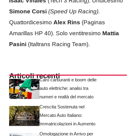
Isaac Vinales
(Tech 3 Racing). Undicesimo
Simone Corsi
(Speed Up Racing).
Quattordicesimo
Alex Rins
(Paginas
Amarillas HP 40). Solo ventitresimo
Mattia
Pasini
(Italtrans Racing Team).
Articoli recenti
Caro carburanti e boom delle
auto elettriche: analisi tra
numeri e realtà del mercato
Crescita Sostenuta nel
Mercato Auto Italiano:
Immatricolazioni in Aumento
Omologazione in Arrivo per