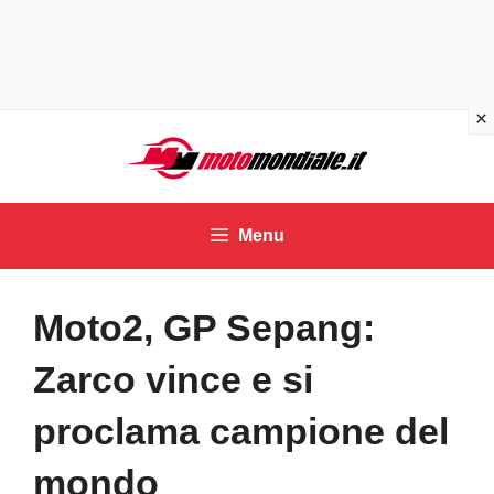
Vai
al
contenuto
Menu
Moto2, GP Sepang:
Zarco vince e si
proclama campione del
mondo