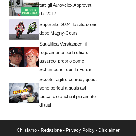
tutti gli Autovelox Approvati
dal 2017
Superbike 2024: la situazione
dopo Magny-Cours
Squalifica Verstappen, il
regolamento parla chiaro:
assurdo, proprio come
Schumacher con la Ferrari
Scooter agili e comodi, questi
sono perfetti a qualsiasi
tasca: c’è anche il più amato
di tutti
Chi siamo
-
Redazione
-
Privacy Policy
-
Disclaimer