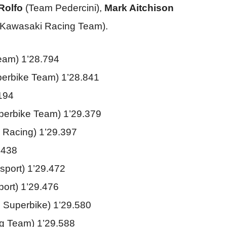
Rolfo
(Team Pedercini),
Mark Aitchison
(Kawasaki Racing Team).
 Team) 1’28.794
erbike Team) 1’28.841
.194
erbike Team) 1’29.379
y Racing) 1’29.397
.438
port) 1’29.472
ort) 1’29.476
 Superbike) 1’29.580
g Team) 1’29.588