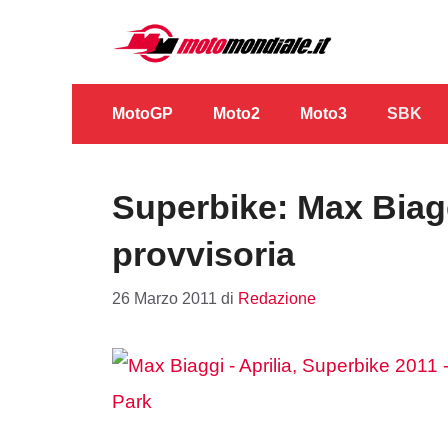
Vai
al
contenuto
MotoGP
Moto2
Moto3
SBK
Superbike: Max Biagg
provvisoria
26 Marzo 2011
di
Redazione