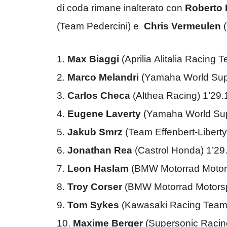
di coda rimane inalterato con
Roberto 
(Team Pedercini) e
Chris Vermeulen
1.
Max Biaggi
(Aprilia Alitalia Racing
2.
Marco Melandri
(Yamaha World Sup
3.
Carlos Checa
(Althea Racing) 1’29
4.
Eugene Laverty
(Yamaha World Sup
5.
Jakub Smrz
(Team Effenbert-Libert
6.
Jonathan Rea
(Castrol Honda) 1’29
7.
Leon Haslam
(BMW Motorrad Motors
8.
Troy Corser
(BMW Motorrad Motorsp
9.
Tom Sykes
(Kawasaki Racing Team
10.
Maxime Berger
(Supersonic Racin