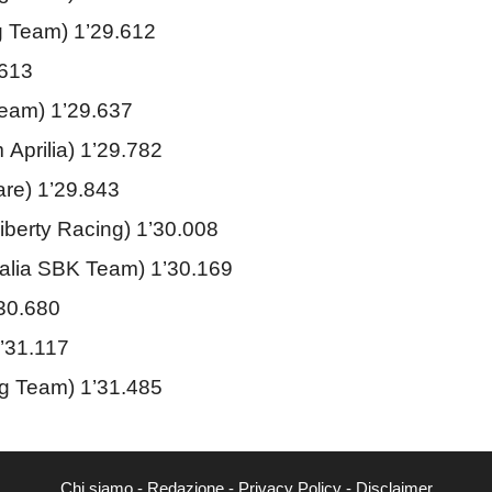
ing Team) 1’29.612
.613
eam) 1’29.637
Aprilia) 1’29.782
are) 1’29.843
iberty Racing) 1’30.008
alia SBK Team) 1’30.169
’30.680
’31.117
g Team) 1’31.485
Chi siamo
-
Redazione
-
Privacy Policy
-
Disclaimer