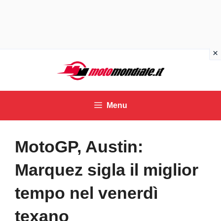
Vai
al
contenuto
Menu
MotoGP, Austin:
Marquez sigla il miglior
tempo nel venerdì
texano