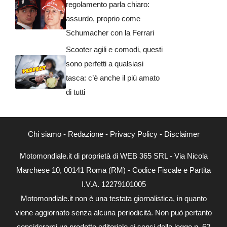
regolamento parla chiaro:
assurdo, proprio come
Schumacher con la Ferrari
Scooter agili e comodi, questi
sono perfetti a qualsiasi
tasca: c’è anche il più amato
di tutti
Chi siamo
-
Redazione
-
Privacy Policy
-
Disclaimer
Motomondiale.it di proprietà di WEB 365 SRL - Via Nicola
Marchese 10, 00141 Roma (RM) - Codice Fiscale e Partita
I.V.A. 12279101005
Motomondiale.it non è una testata giornalistica, in quanto
viene aggiornato senza alcuna periodicità. Non può pertanto
considerarsi un prodotto editoriale ai sensi della legge n. 62