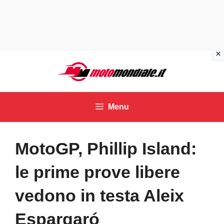
Vai
al
contenuto
Menu
MotoGP, Phillip Island:
le prime prove libere
vedono in testa Aleix
Espargaró