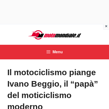
Vai
al
contenuto
Menu
Il motociclismo piange
Ivano Beggio, il “papà”
del moticiclismo
moderno