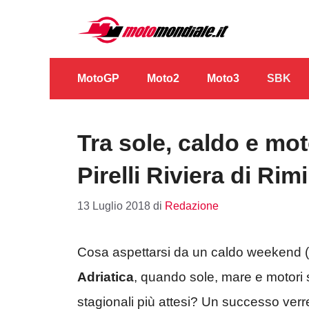
Vai
al
contenuto
MotoGP
Moto2
Moto3
SBK
Tra sole, caldo e moto
Pirelli Riviera di Ri
13 Luglio 2018
di
Redazione
Cosa aspettarsi da un caldo weekend (
Adriatica
, quando sole, mare e motori s
stagionali più attesi? Un successo verreb