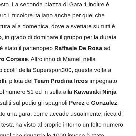
sto. La seconda piazza di Gara 1 inoltre è
ero il tricolore italiano anche per quel che
tura alla domenica, dove a svettare su tutti è
o
, in grado di dominare il gruppo per la durata
 è stato il partenopeo
Raffaele De Rosa
ad
o Cortese
. Altro inno di Mameli nella
piccoli” della Supersport300, questa volta a
lli
, pilota del
Team Prodina Ircos
impegnato
ol numero 51 ed in sella alla
Kawasaki Ninja
saliti sul podio gli spagnoli
Perez
e
Gonzalez
.
nato una gara, come accade usualmente, ricca di
 testa ha visto al proprio interno un folto numero
er quel che riguarda le 1000 invece è stato