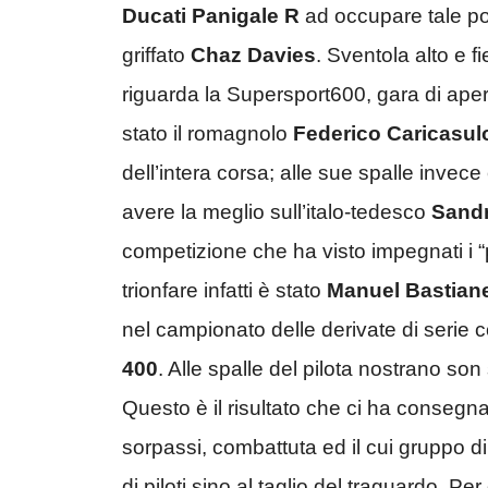
Ducati Panigale R
ad occupare tale po
griffato
Chaz Davies
. Sventola alto e fi
riguarda la Supersport600, gara di aper
stato il romagnolo
Federico Caricasul
dell’intera corsa; alle sue spalle invece
avere la meglio sull’italo-tedesco
Sandr
competizione che ha visto impegnati i “
trionfare infatti è stato
Manuel Bastiane
nel campionato delle derivate di serie c
400
. Alle spalle del pilota nostrano son 
Questo è il risultato che ci ha conseg
sorpassi, combattuta ed il cui gruppo di
di piloti sino al taglio del traguardo. P