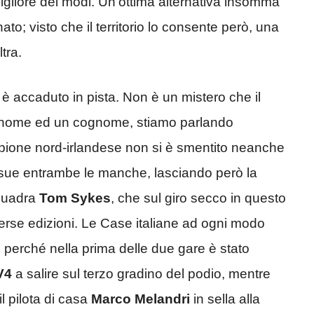
 migliore dei modi. Un’ottima alternativa insomma
to; visto che il territorio lo consente però, una
tra.
è accaduto in pista. Non è un mistero che il
n nome ed un cognome, stiamo parlando
ampione nord-irlandese non si è smentito neanche
 sue entrambe le manche, lasciando però la
quadra
Tom Sykes
, che sul giro secco in questo
verse edizioni. Le Case italiane ad ogni modo
ì perché nella prima delle due gare è stato
V4
a salire sul terzo gradino del podio, mentre
l pilota di casa
Marco Melandri
in sella alla