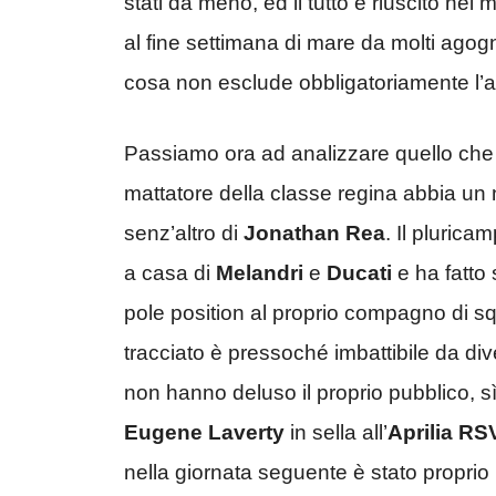
stati da meno, ed il tutto è riuscito nel
al fine settimana di mare da molti agogna
cosa non esclude obbligatoriamente l’al
Passiamo ora ad analizzare quello che 
mattatore della classe regina abbia u
senz’altro di
Jonathan Rea
. Il pluric
a casa di
Melandri
e
Ducati
e ha fatto
pole position al proprio compagno di s
tracciato è pressoché imbattibile da di
non hanno deluso il proprio pubblico, s
Eugene Laverty
in sella all’
Aprilia RS
nella giornata seguente è stato proprio i