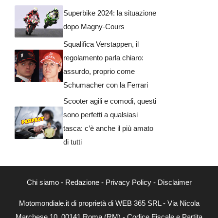
Superbike 2024: la situazione
dopo Magny-Cours
Squalifica Verstappen, il
regolamento parla chiaro:
assurdo, proprio come
Schumacher con la Ferrari
Scooter agili e comodi, questi
sono perfetti a qualsiasi
tasca: c’è anche il più amato
di tutti
Chi siamo
-
Redazione
-
Privacy Policy
-
Disclaimer
Motomondiale.it di proprietà di WEB 365 SRL - Via Nicola
Marchese 10, 00141 Roma (RM) - Codice Fiscale e Partita