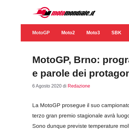
Vai
al
contenuto
MotoGP
Moto2
Moto3
SBK
MotoGP, Brno: progr
e parole dei protagon
6 Agosto 2020
di
Redazione
La MotoGP prosegue il suo campionato
terzo gran premio stagionale avrà luogo
Sono dunque previste temperature molto