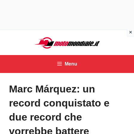
Vai
al
contenuto
Menu
Marc Márquez: un
record conquistato e
due record che
vorrebbe battere