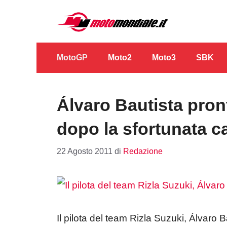
Vai
al
contenuto
MotoGP
Moto2
Moto3
SBK
Álvaro Bautista pront
dopo la sfortunata c
22 Agosto 2011
di
Redazione
Il pilota del team Rizla Suzuki, Álvaro 