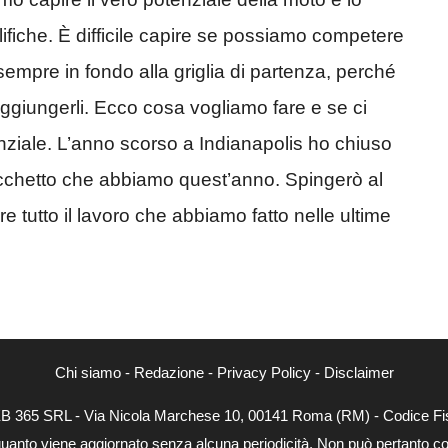
lifiche. È difficile capire se possiamo competere
o sempre in fondo alla griglia di partenza, perché
ggiungerli. Ecco cosa vogliamo fare e se ci
nziale. L’anno scorso a Indianapolis ho chiuso
 pacchetto che abbiamo quest’anno. Spingerò al
re tutto il lavoro che abbiamo fatto nelle ultime
Chi siamo
-
Redazione
-
Privacy Policy
-
Disclaimer
WEB 365 SRL - Via Nicola Marchese 10, 00141 Roma (RM) - Codice Fis
quanto viene aggiornato senza alcuna periodicità. Non può pertanto con