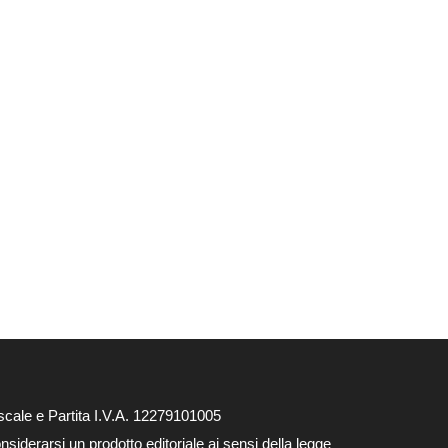
cale e Partita I.V.A. 12279101005
siderarsi un prodotto editoriale ai sensi della legge