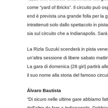
come “yard of Bricks”. Il circuito può 
end è prevista una grande folla per la
intrattenuti solo dallo spettacolo in pist
sia sul circuito che a Indianapolis. Sar
La Rizla Suzuki scenderà in pista vener
un’altra sessione di libere sabato matti
La gara di domenica (28 giri) partirà al
il suo nome alla storia del famoso circui
Álvaro Bautista
“Di sicuro nelle ultime gare abbiamo fa
dell’altro da fare a Indianapolis. Dobbi