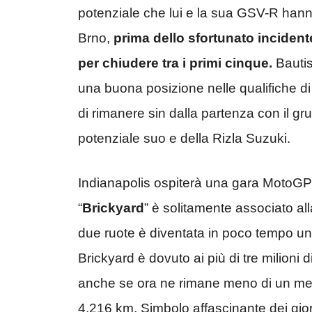
potenziale che lui e la sua GSV-R hanno
Brno,
prima dello sfortunato incidente 
per chiudere tra i primi cinque.
Bautis
una buona posizione nelle qualifiche d
di rimanere sin dalla partenza con il grup
potenziale suo e della Rizla Suzuki.
Indianapolis ospiterà una gara MotoGP per
“
Brickyard
” è solitamente associato al
due ruote è diventata in poco tempo un 
Brickyard è dovuto ai più di tre milioni di
anche se ora ne rimane meno di un metro,
4,216 km. Simbolo affascinante dei gio