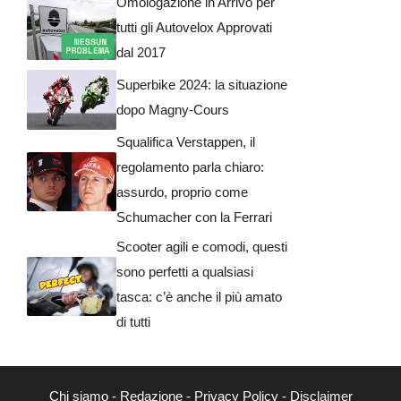
Omologazione in Arrivo per
tutti gli Autovelox Approvati
dal 2017
Superbike 2024: la situazione
dopo Magny-Cours
Squalifica Verstappen, il
regolamento parla chiaro:
assurdo, proprio come
Schumacher con la Ferrari
Scooter agili e comodi, questi
sono perfetti a qualsiasi
tasca: c’è anche il più amato
di tutti
Chi siamo
-
Redazione
-
Privacy Policy
-
Disclaimer