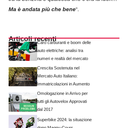
Ma è andata più che bene
“.
Articoli recenti
Caro carburanti e boom delle
auto elettriche: analisi tra
numeri e realtà del mercato
Crescita Sostenuta nel
Mercato Auto Italiano:
Immatricolazioni in Aumento
Omologazione in Arrivo per
tutti gli Autovelox Approvati
dal 2017
Superbike 2024: la situazione
dopo Magny-Cours