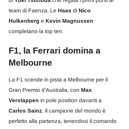
di
Yuki Tsunoda
che regala i primi punti al
team di Faenza. Le
Haas
di
Nico
Hulkenberg
e
Kevin Magnussen
completano la top ten.
F1, la Ferrari domina a
Melbourne
La F1 scende in pista a Melbourne per il
Gran Premio d’Australia, con
Max
Verstappen
in pole position davanti a
Carlos
Sainz
. Il campione del mondo è
perfetto alla partenza, tenendosi il comando