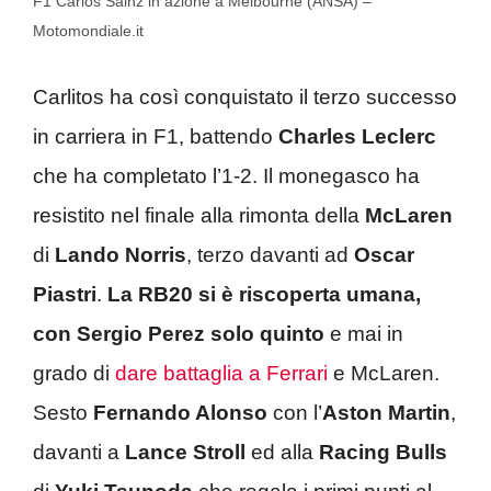
F1 Carlos Sainz in azione a Melbourne (ANSA) –
Motomondiale.it
Carlitos ha così conquistato il terzo successo
in carriera in F1, battendo
Charles Leclerc
che ha completato l’1-2. Il monegasco ha
resistito nel finale alla rimonta della
McLaren
di
Lando Norris
, terzo davanti ad
Oscar
Piastri
.
La RB20 si è riscoperta umana,
con Sergio Perez solo quinto
e mai in
grado di
dare battaglia a Ferrari
e McLaren.
Sesto
Fernando Alonso
con l’
Aston
Martin
,
davanti a
Lance Stroll
ed alla
Racing Bulls