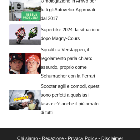
Omologazione in Arrivo per
tutti gli Autovelox Approvati
dal 2017
Superbike 2024: la situazione
dopo Magny-Cours
Squalifica Verstappen, il
regolamento parla chiaro:
assurdo, proprio come
Schumacher con la Ferrari
Scooter agili e comodi, questi
sono perfetti a qualsiasi
tasca: c’è anche il più amato
di tutti
Chi siamo
-
Redazione
-
Privacy Policy
-
Disclaimer