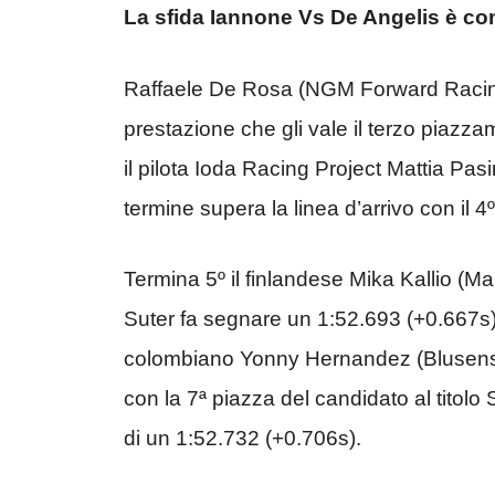
La sfida Iannone Vs De Angelis è comi
Raffaele De Rosa (NGM Forward Racing
prestazione che gli vale il terzo piazz
il pilota Ioda Racing Project Mattia Pas
termine supera la linea d’arrivo con il 4
Termina 5º il finlandese Mika Kallio (M
Suter fa segnare un 1:52.693 (+0.667s).
colombiano Yonny Hernandez (Blusens-S
con la 7ª piazza del candidato al titol
di un 1:52.732 (+0.706s).