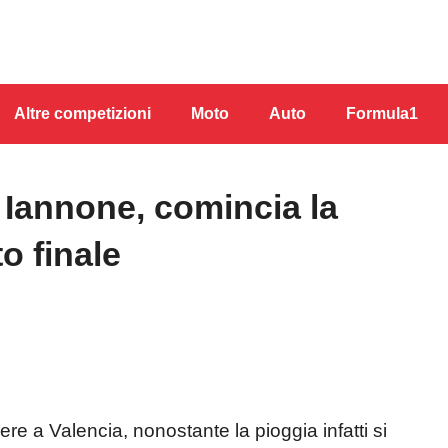
Altre competizioni
Moto
Auto
Formula1
 Iannone, comincia la
to finale
bere a Valencia, nonostante la pioggia infatti si