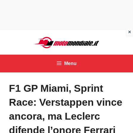
Vai
al
contenuto
Menu
F1 GP Miami, Sprint
Race: Verstappen vince
ancora, ma Leclerc
difende l’onore Ferrari