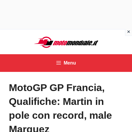
Vai
al
contenuto
Menu
MotoGP GP Francia,
Qualifiche: Martin in
pole con record, male
Marquez